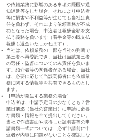
や依頼業務に影響のある事項の隠匿や通
知遅延等をした場合、それにより申込者
等に損害や不利益等が生じても当社は責
任を負わず、それにより依頼業務が不成
功となった場合、申込者は報酬全額を支
払う義務を負います（着手金等の既支払
報酬も返金いたしかねます）。
当社は、依頼業務の一部を当社の判断で
第三者へ再委託でき、当社は当該第三者
の選任・監督についてのみ責任を負いま
す。紹介者等の関係者がある場合、当社
は、必要に応じて当該関係者にも依頼業
務に関する情報等を共有できるものとし
ます。​
［申請が発生する業務の場合］
申込者は、申請予定日の少なくとも７営
業日前迄（当社の営業日）に申請に必要
な書類・情報を全て提出してください。
当社で作成書面や取得した証明書等の申
請書類一式については、必ず申請前に申
込者が内容に問題がないことを確認しな