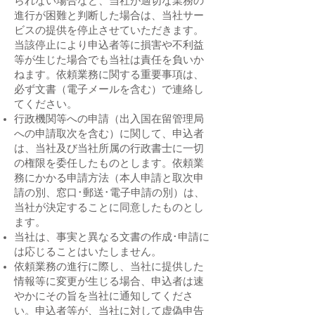
られない場合など、当社が適切な業務の
進行が困難と判断した場合は、当社サー
ビスの提供を停止させていただきます。
当該停止により申込者等に損害や不利益
等が生じた場合でも当社は責任を負いか
ねます。依頼業務に関する重要事項は、
必ず文書（電子メールを含む）で連絡し
てください。
行政機関等への申請（出入国在留管理局
への申請取次を含む）に関して、申込者
は、当社及び当社所属の行政書士に一切
の権限を委任したものとします。依頼業
務にかかる申請方法（本人申請と取次申
請の別、窓口･郵送･電子申請の別）は、
当社が決定することに同意したものとし
ます。
当社は、事実と異なる文書の作成･申請に
は応じることはいたしません。
依頼業務の進行に際し、当社に提供した
情報等に変更が生じる場合、申込者は速
やかにその旨を当社に通知してくださ
い。申込者等が、当社に対して虚偽申告