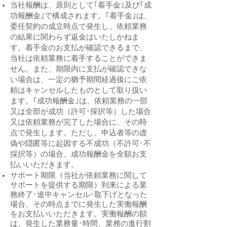
当社報酬は、原則として｢着手金｣及び｢成
功報酬金｣で構成されます。｢着手金｣は、
委任契約の成立時点で発生し、依頼業務
の結果に関わらず返金はいたしかねま
す。着手金のお支払が確認できるまで、
当社は依頼業務に着手することができま
せん。また、期限内に支払が確認できな
い場合は、一定の猶予期間経過後にご依
頼はキャンセルしたものとして取り扱い
ます。｢成功報酬金｣は、依頼業務の一部
又は全部が成功（許可･採択等）した場合
又は依頼業務が完了した場合に、その時
点で発生します。ただし、申込者等の虚
偽や隠匿等に起因する不成功（不許可･不
採択等）の場合、成功報酬金を全額お支
払いいただきます。
サポート期限（当社が依頼業務に関して
サポートを提供する期限）到来による業
務終了･途中キャンセル･取下げとなった
場合、その時点までに発生した実働報酬
をお支払いいただきます。実働報酬の額
は、発生した業務量･時間、業務の進行割