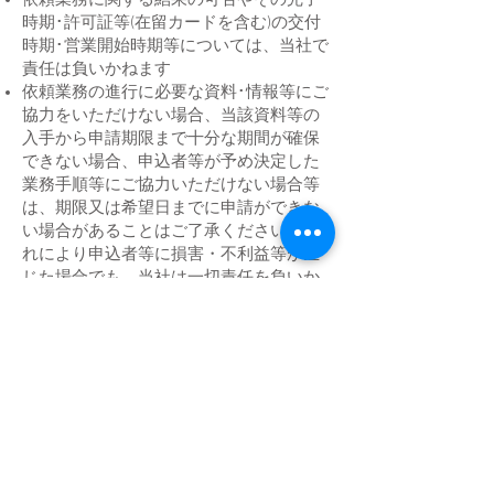
依頼業務に関する結果の可否やその完了
時期･許可証等(在留カードを含む)の交付
時期･営業開始時期等については、当社で
責任は負いかねます
依頼業務の進行に必要な資料･情報等にご
協力をいただけない場合、当該資料等の
入手から申請期限まで十分な期間が確保
できない場合、申込者等が予め決定した
業務手順等にご協力いただけない場合等
は、期限又は希望日までに申請ができな
い場合があることはご了承ください。そ
れにより申込者等に損害・不利益等が生
じた場合でも、当社は一切責任を負いか
ねます。
自然災害･感染症の流行･法令の制定改廃･
交通閉鎖等の不可抗力、郵送･配送上の遅
延･紛失等の事故、情報通信トラブル（メ
ールアドレス相違や受信環境によるメー
ル不達等を含む）、不正アクセスの情報
漏えい等、当社の責に帰せざる事由によ
り損害･不利益等が生じた場合でも、当社
は責任を負いません。