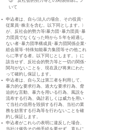
⑤ 反社会的勢力等との関係排除につ
いて
申込者は、自ら(法人の場合、その役員･
従業員･株主を含む。以下同とします。)
が、反社会的勢力等(暴力団･暴力団員･暴
力団員でなくなった時から５年を経過し
ない者･暴力団準構成員･暴力団関係企業･
総会屋等･特殊知能暴力集団等その他これ
らに準ずる者。以下同じとします。）に
該当せず、反社会的勢力等と一切の関係･
関与がないことを、現在及び将来にわた
って確約し保証します。
申込者は、自ら又は第三者を利用して、
暴力的な要求行為、過大な要求行為、脅
迫的な言動、暴力を用いる行為、風説を
流布する行為、偽計若しくは威力を用い
て当社の信用を毀損する行為、当社の業
務を妨害する行為等を行わないことを確
約し保証します。
申込者がこれらの表明に違反した場合、
当社は催告その他手続を要せず、直ちに